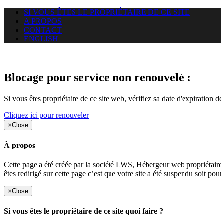
SI VOUS ÊTES LE PROPRIÉTAIRE DE CE SITE
A PROPOS
CONTACT
ENGLISH
Le site web gracay.info auquel 
Blocage pour service non renouvelé :
Si vous êtes propriétaire de ce site web, vérifiez sa date d'expiration 
Cliquez ici pour renouveler
×
Close
À propos
Cette page a été créée par la société LWS, Hébergeur web proprié
êtes redirigé sur cette page c’est que votre site a été suspendu soit po
×
Close
Si vous êtes le propriétaire de ce site quoi faire ?