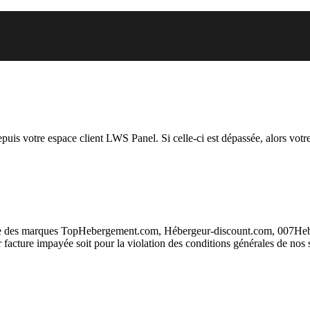
vous essayez d’accéder est suspen
depuis votre espace client LWS Panel. Si celle-ci est dépassée, alors votre
taire des marques TopHebergement.com, Hébergeur-discount.com, 007H
ur facture impayée soit pour la violation des conditions générales de nos 