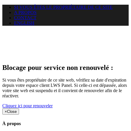
SI VOUS ÊTES LE PROPRIÉTAIRE DE CE SITE
A PROPOS
CONTACT
ENGLISH
Le site web gracay.info auquel
vous essayez d’accéder est
suspendu
Blocage pour service non renouvelé :
Si vous êtes propriétaire de ce site web, vérifiez sa date d'expiration
depuis votre espace client LWS Panel. Si celle-ci est dépassée, alors
votre site web est suspendu et il convient de renouveler afin de le
réactiver.
Cliquez ici pour renouveler
×
Close
À propos