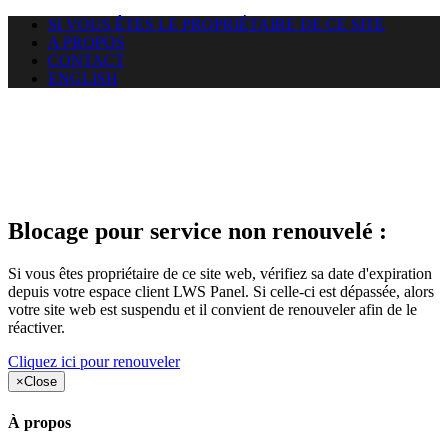
SI VOUS ÊTES LE PROPRIÉTAIRE DE CE SITE
A PROPOS
CONTACT
ENGLISH
Le site web gracay.info auquel
vous essayez d’accéder est
suspendu
Blocage pour service non renouvelé :
Si vous êtes propriétaire de ce site web, vérifiez sa date d'expiration
depuis votre espace client LWS Panel. Si celle-ci est dépassée, alors
votre site web est suspendu et il convient de renouveler afin de le
réactiver.
Cliquez ici pour renouveler
×
Close
À propos