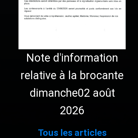
Note d'information
relative à la brocante
dimanche02 août
2026
1
2
3
…
111
Suivant »
Tous les articles