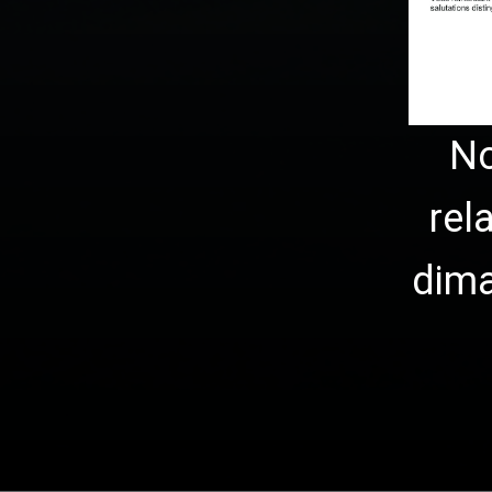
No
rel
dim
1
2
3
…
111
Suiv