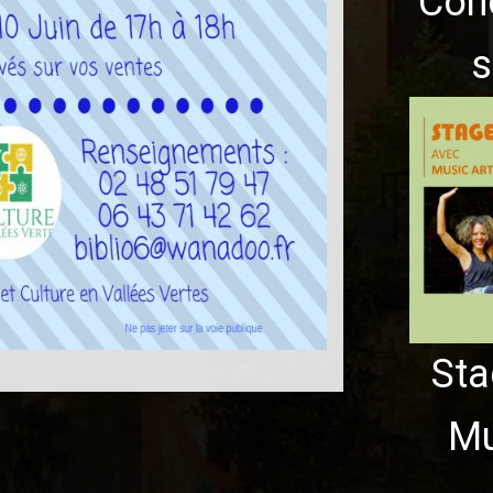
Con
s
Sta
Mu