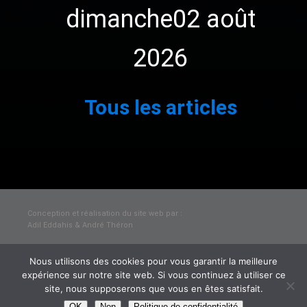
dimanche02 août
2026
1
2
3
…
111
Suivant »
Tous les articles
Conception et réalisation du site web par :
Adil Eddahis & André Théron
Nous utilisons des cookies pour vous garantir la meilleure
© Mairie de Graçay
expérience sur notre site web. Si vous continuez à utiliser ce
Mentions légales et politique de confidentialité
site, nous supposerons que vous en êtes satisfait.
OK
Non
Politique de confidentialité