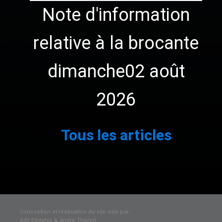
Note d'information
relative à la brocante
dimanche02 août
2026
1
2
3
…
111
Suivant »
Tous les articles
Conception et réalisation du site web par :
Adil Eddahis & André Théron