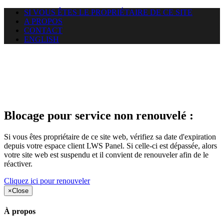
SI VOUS ÊTES LE PROPRIÉTAIRE DE CE SITE
A PROPOS
CONTACT
ENGLISH
Le site web gracay.info auquel
vous essayez d’accéder est
suspendu
Blocage pour service non renouvelé :
Si vous êtes propriétaire de ce site web, vérifiez sa date d'expiration
depuis votre espace client LWS Panel. Si celle-ci est dépassée, alors
votre site web est suspendu et il convient de renouveler afin de le
réactiver.
Cliquez ici pour renouveler
×
Close
À propos