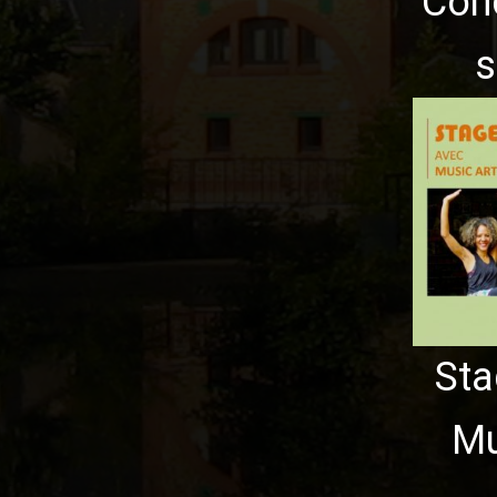
Con
s
Sta
Mu