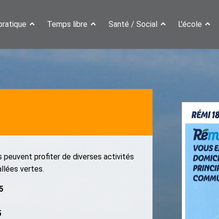
pratique
Temps libre
Santé / Social
L'école
 peuvent profiter de diverses activités
llées vertes.
5
5