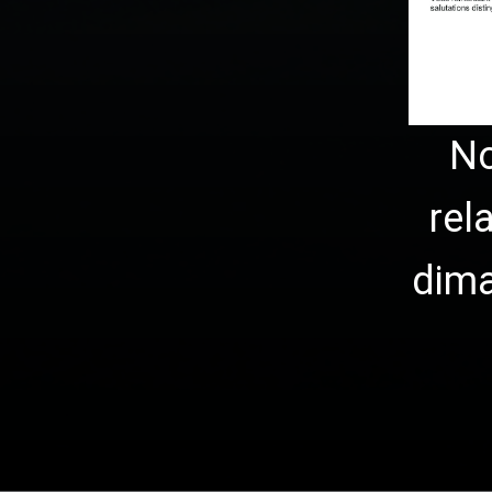
No
rel
dim
1
2
3
…
111
Suiv