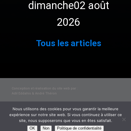
dimanche02 août
2026
1
2
3
…
111
Suivant »
Tous les articles
Conception et réalisation du site web par :
Adil Eddahis & André Théron
Nous utilisons des cookies pour vous garantir la meilleure
© Mairie de Graçay
expérience sur notre site web. Si vous continuez à utiliser ce
Mentions légales et politique de confidentialité
site, nous supposerons que vous en êtes satisfait.
OK
Non
Politique de confidentialité