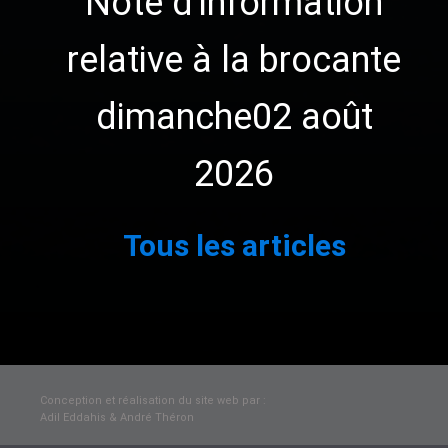
Note d'information
relative à la brocante
dimanche02 août
2026
1
2
3
…
111
Suivant »
Tous les articles
Conception et réalisation du site web par :
Adil Eddahis & André Théron