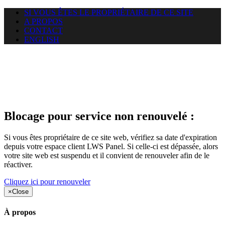
SI VOUS ÊTES LE PROPRIÉTAIRE DE CE SITE
A PROPOS
CONTACT
ENGLISH
Le site web gracay.info auquel
vous essayez d’accéder est
suspendu
Blocage pour service non renouvelé :
Si vous êtes propriétaire de ce site web, vérifiez sa date d'expiration
depuis votre espace client LWS Panel. Si celle-ci est dépassée, alors
votre site web est suspendu et il convient de renouveler afin de le
réactiver.
Cliquez ici pour renouveler
×
Close
À propos